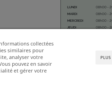
LUNDI
08h00 - 
MARDI
08h00 - 
MERCREDI
08h00 - 
JEUDI
08h00 - 
VENDREDI
08h00 - 
SAMEDI
08h00 - 
informations collectées
DIMANCHE
ies similaires pour
ite, analyser votre
PLUS
. Vous pouvez en savoir
alité et gérer votre