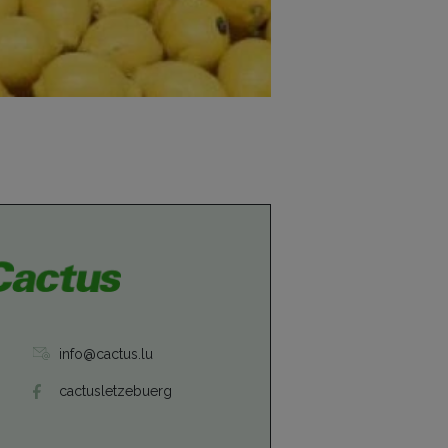
info@cactus.lu
cactusletzebuerg