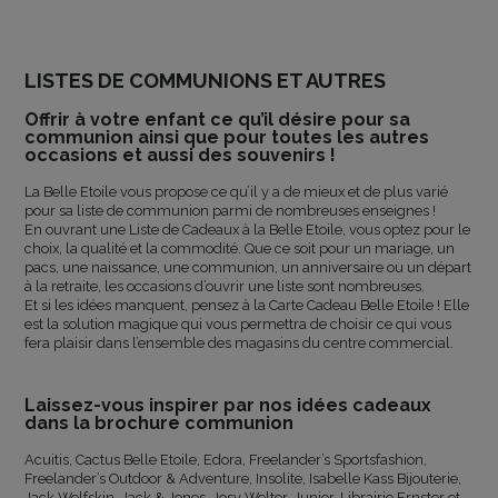
LISTES DE COMMUNIONS ET AUTRES
Offrir à votre enfant ce qu’il désire pour sa
communion ainsi que pour toutes les autres
occasions et aussi des souvenirs !
La Belle Etoile vous propose ce qu’il y a de mieux et de plus varié
pour sa liste de communion parmi de nombreuses enseignes !
En ouvrant une Liste de Cadeaux à la Belle Etoile, vous optez pour le
choix, la qualité et la commodité. Que ce soit pour un mariage, un
pacs, une naissance, une communion, un anniversaire ou un départ
à la retraite, les occasions d’ouvrir une liste sont nombreuses.
Et si les idées manquent, pensez à la Carte Cadeau Belle Etoile ! Elle
est la solution magique qui vous permettra de choisir ce qui vous
fera plaisir dans l’ensemble des magasins du centre commercial.
Laissez-vous inspirer par nos idées cadeaux
dans la brochure communion
Acuitis, Cactus Belle Etoile, Edora, Freelander’s Sportsfashion,
Freelander’s Outdoor & Adventure, Insolite, Isabelle Kass Bijouterie,
Jack Wolfskin, Jack & Jones, Josy Welter, Junior, Librairie Ernster et