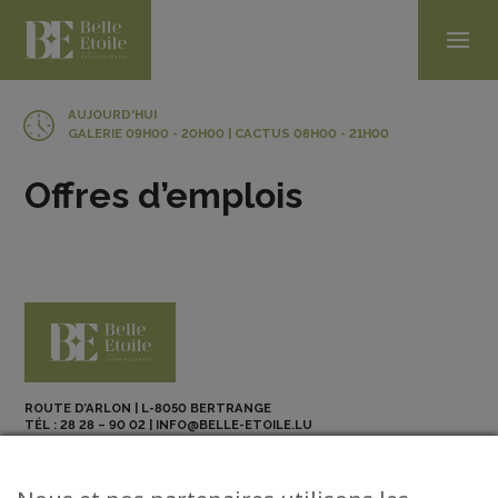
AUJOURD'HUI
GALERIE 09H00 - 20H00 | CACTUS 08H00 - 21H00
Offres d’emplois
LISTE
DES
EMPLOIS
ROUTE D’ARLON | L-8050 BERTRANGE
TÉL :
28 28 – 90 02
|
INFO@BELLE-ETOILE.LU
NEWSLETTER
ABO BE MAG