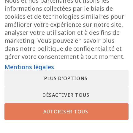
Nous et nos partenaires utilisons les
OFFRES D’EMPLOI
CONTACT
informations collectées par le biais de
cookies et de technologies similaires pour
améliorer votre expérience sur notre site,
© 2026 La Belle Etoile - All Rights Reserved.
Mentions légales
-
CGV
analyser votre utilisation et à des fins de
marketing. Vous pouvez en savoir plus
dans notre politique de confidentialité et
gérer votre consentement à tout moment.
Mentions légales
PLUS D'OPTIONS
DÉSACTIVER TOUS
AUTORISER TOUS