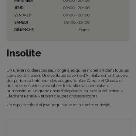
MERCREDI
09h00 - 20h00
JEUDI
09h00 - 20h00
VENDREDI
09h00 - 20h00
SAMEDI
09h00 - 19h00
DIMANCHE
Fermé
Insolite
Un univers d’idées cadeaux originales qui se nicheront dans tous les
coins de la maison. Une veritable caverne d’Ali Baba où ‘on trouvera
des parfums d’intérieur, des bougies Yankee Candle et Woodwick,
du textile de table, sans oublier les tabliers à connotation
humoristique, un grand choix d’éléphants issus de la collection «
Elephant Parade » et bien d’autres choses encore !
Un espace coloré et joyeux qui saura attiser votre curiosité.