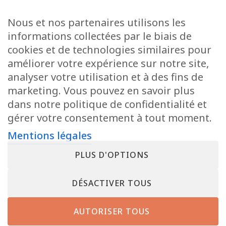
Etoile lequel vous régalera avec sa vaste offre de produits traiteurs.
Si vous recherchez un petit casse croûte sucré, un plat salé pendant
Nous et nos partenaires utilisons les
votre pause de midi ou bien si vous voulez mettre ensemble votre
informations collectées par le biais de
menu à déguster tranquillement à la maison avec des invités… tout
le monde trouvera de quoi se réjouir.
cookies et de technologies similaires pour
améliorer votre expérience sur notre site,
analyser votre utilisation et à des fins de
marketing. Vous pouvez en savoir plus
dans notre politique de confidentialité et
gérer votre consentement à tout moment.
Mentions légales
AUTRES ENSEIGNES
PLUS D'OPTIONS
DÉSACTIVER TOUS
AUTORISER TOUS