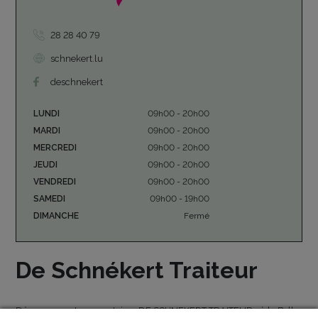
28 28 40 79
schnekert.lu
deschnekert
LUNDI
09h00 - 20h00
MARDI
09h00 - 20h00
MERCREDI
09h00 - 20h00
JEUDI
09h00 - 20h00
VENDREDI
09h00 - 20h00
SAMEDI
09h00 - 19h00
DIMANCHE
Fermé
De Schnékert Traiteur
Découvrez notre comptoir « DE SCHNEKERT TRAITEUR» à la Belle