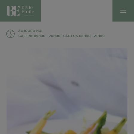
AUJOURD'HUI
GALERIE 09H00 - 20H00 | CACTUS 08H00 - 21H00