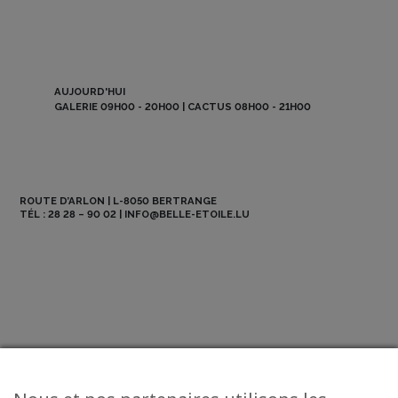
AUJOURD'HUI
GALERIE 09H00 - 20H00 | CACTUS 08H00 - 21H00
ROUTE D’ARLON | L-8050 BERTRANGE
TÉL :
28 28 – 90 02
|
INFO@BELLE-ETOILE.LU
NEWSLETTER
ABO BE MAG
OFFRES D’EMPLOI
CONTACT
© 2026 La Belle Etoile - All Rights Reserved.
Mentions légales
-
CGV