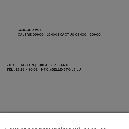
AUJOURD'HUI
GALERIE 09H00 - 19H00 | CACTUS 08H00 - 20H00
ROUTE D’ARLON | L-8050 BERTRANGE
TÉL :
28 28 – 90 02
|
INFO@BELLE-ETOILE.LU
NEWSLETTER
ABO BE MAG
OFFRES D’EMPLOI
CONTACT
© 2026 La Belle Etoile - All Rights Reserved.
Mentions légales
-
CGV