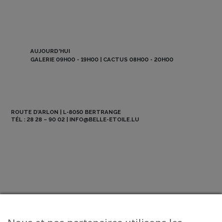
AUJOURD'HUI
GALERIE 09H00 - 19H00 | CACTUS 08H00 - 20H00
ROUTE D’ARLON | L-8050 BERTRANGE
TÉL :
28 28 – 90 02
|
INFO@BELLE-ETOILE.LU
NEWSLETTER
ABO BE MAG
OFFRES D’EMPLOI
CONTACT
© 2026 La Belle Etoile - All Rights Reserved.
Mentions légales
-
CGV