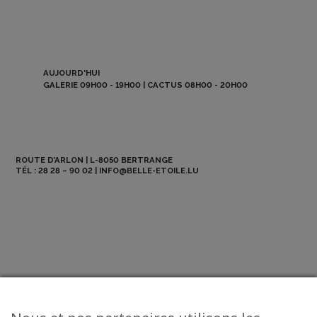
AUJOURD'HUI
GALERIE 09H00 - 19H00 | CACTUS 08H00 - 20H00
ROUTE D’ARLON | L-8050 BERTRANGE
TÉL :
28 28 – 90 02
|
INFO@BELLE-ETOILE.LU
NEWSLETTER
ABO BE MAG
OFFRES D’EMPLOI
CONTACT
© 2026 La Belle Etoile - All Rights Reserved.
Mentions légales
-
CGV