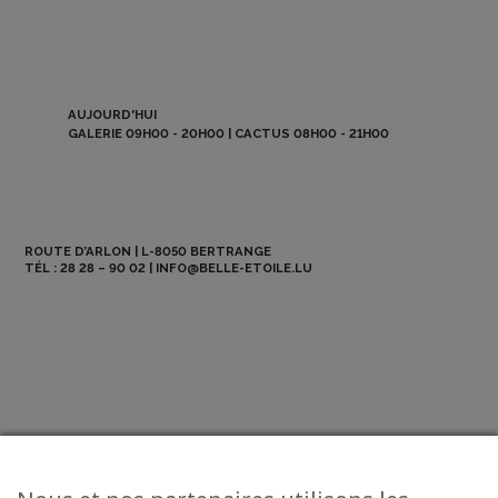
AUJOURD'HUI
GALERIE 09H00 - 20H00 | CACTUS 08H00 - 21H00
ROUTE D’ARLON | L-8050 BERTRANGE
TÉL :
28 28 – 90 02
|
INFO@BELLE-ETOILE.LU
NEWSLETTER
ABO BE MAG
OFFRES D’EMPLOI
CONTACT
© 2026 La Belle Etoile - All Rights Reserved.
Mentions légales
-
CGV