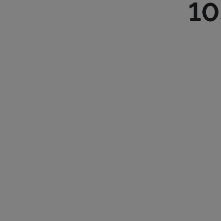
10
ROUTE D’
TÉL :
28 28
ETOILE.L