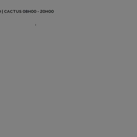
BO BE MAG
0 | CACTUS 08H00 - 20H00
CONTACT