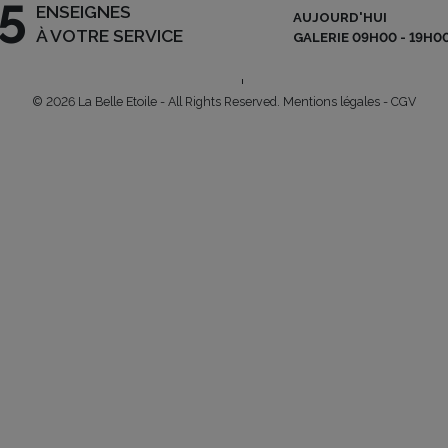
5
ENSEIGNES
AUJOURD'HUI
NEWSLETTER
A
ARLON | L-8050 BERTRANGE
À VOTRE SERVICE
GALERIE 09H00 - 19H0
 – 90 02
|
INFO@BELLE-
U
OFFRES D’EMPLOI
© 2026 La Belle Etoile - All Rights Reserved.
Mentions légales
-
CGV