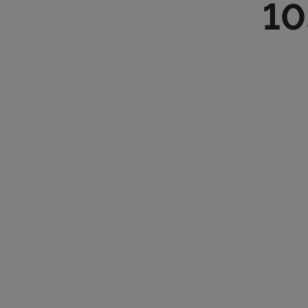
10
ROUTE D’
TÉL :
28 28
ETOILE.L