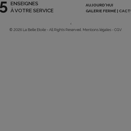
5
ENSEIGNES
AUJOURD'HUI
NEWSLETTER
A
ARLON | L-8050 BERTRANGE
À VOTRE SERVICE
GALERIE FERMÉ | CAC
 – 90 02
|
INFO@BELLE-
U
OFFRES D’EMPLOI
© 2026 La Belle Etoile - All Rights Reserved.
Mentions légales
-
CGV