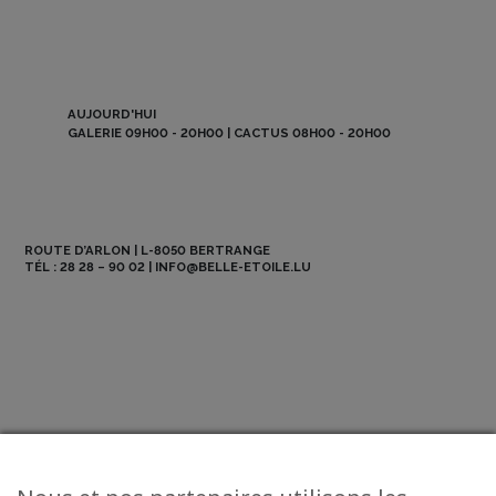
AUJOURD'HUI
GALERIE 09H00 - 20H00 | CACTUS 08H00 - 20H00
ROUTE D’ARLON | L-8050 BERTRANGE
TÉL :
28 28 – 90 02
|
INFO@BELLE-ETOILE.LU
NEWSLETTER
ABO BE MAG
OFFRES D’EMPLOI
CONTACT
© 2026 La Belle Etoile - All Rights Reserved.
Mentions légales
-
CGV