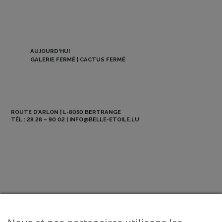
AUJOURD'HUI
GALERIE FERMÉ | CACTUS FERMÉ
ROUTE D’ARLON | L-8050 BERTRANGE
TÉL :
28 28 – 90 02
|
INFO@BELLE-ETOILE.LU
NEWSLETTER
ABO BE MAG
OFFRES D’EMPLOI
CONTACT
© 2026 La Belle Etoile - All Rights Reserved.
Mentions légales
-
CGV