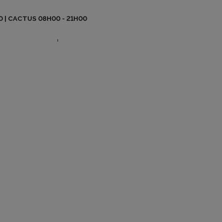
BO BE MAG
0 | CACTUS 08H00 - 21H00
CONTACT