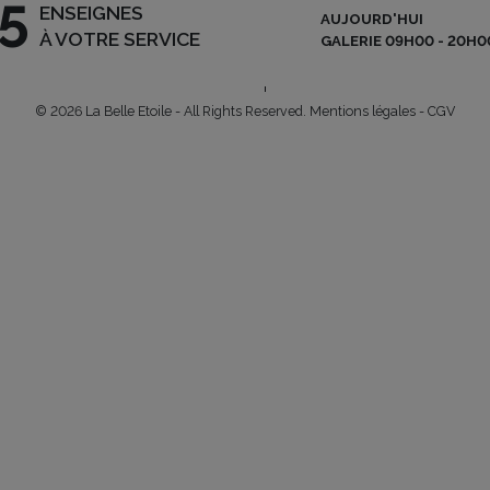
5
ENSEIGNES
AUJOURD'HUI
NEWSLETTER
A
ARLON | L-8050 BERTRANGE
À VOTRE SERVICE
GALERIE 09H00 - 20H0
 – 90 02
|
INFO@BELLE-
U
OFFRES D’EMPLOI
© 2026 La Belle Etoile - All Rights Reserved.
Mentions légales
-
CGV