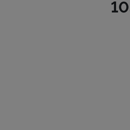
10
ROUTE D’
TÉL :
28 28
ETOILE.L