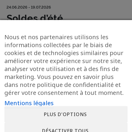
24.06.2026 - 19.07.2026
Soldes d’été
Le moment est venu de faire de bonnes affaires à la Belle Etoile…
Nous et nos partenaires utilisons les
Profitez de promotions dans tous les magasins !
informations collectées par le biais de
cookies et de technologies similaires pour
AUTRES ÉVÉNEMENTS
améliorer votre expérience sur notre site,
analyser votre utilisation et à des fins de
marketing. Vous pouvez en savoir plus
dans notre politique de confidentialité et
gérer votre consentement à tout moment.
Mentions légales
ROUTE D’ARLON | L-8050 BERTRANGE
PLUS D'OPTIONS
TÉL :
28 28 – 90 02
|
INFO@BELLE-ETOILE.LU
NEWSLETTER
ABO BE MAG
DÉSACTIVER TOUS