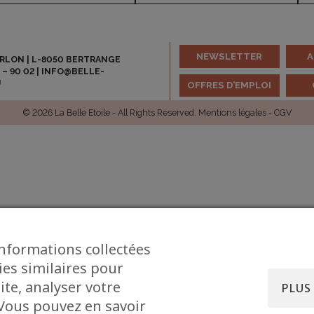
NEWSLETTER
A
ARLON | L-8050 BERTRANGE
 – 90 02
|
INFO@BELLE-
U
OFFRES D’EMPLOI
© 2026 La Belle Etoile - All Rights Reserved.
Mentions légales
-
CGV
informations collectées
ies similaires pour
ite, analyser votre
PLUS
. Vous pouvez en savoir