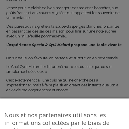
Venez pour le plaisir de bien manger : des assiettes honnêtes, aux
goûts francs et aux sauces mijotées qui rappellent les souvenirs de
votre enfance.
Des poireaux vinaigrette à la soupe d’asperges blanches fondantes,
en passant par des sauces maison, pour finir sur une note sucrée
avec un millefeuille pommes-miel.
L’expérience
Specto & Cyril Molard
propose une table vivante
!
On s’installe, on s’avoure, on partage, et surtout, on en redemande.
Le Chef Cyril Molard le dit lui-même : « Je souhaite que ce soit
simplement délicieux. »
C’est exactement ça : une cuisine qui ne cherche pas à
impressionner, mais à faire plaisir en créant des instants que l’on a
envie de prolonger encore et encore…
Nous et nos partenaires utilisons les
informations collectées par le biais de