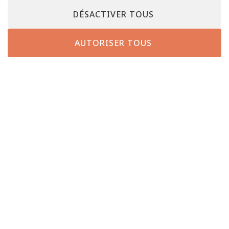
DÉSACTIVER TOUS
AUTORISER TOUS
ROUTE D’ARLON | L-8050 BERTRANGE
TÉL :
28 28 – 90 02
|
INFO@BELLE-ETOILE.LU
NEWSLETTER
ABO BE MAG
OFFRES D’EMPLOI
CONTACT