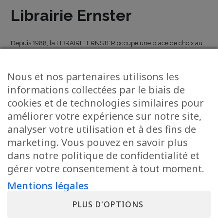
Librairie Ernster
Depuis 1988, la LIBRAIRIE ERNSTER occupe une place de choix au
premier étage du centre commercial de la Belle Etoile.
Elle vous propose des milliers d’ouvrages de littérature classique et
Nous et nos partenaires utilisons les
contemporaine, en français, allemand, anglais et luxembourgeois.
Livres pratiques, de sciences humaines ou livres d’art, le choix est
informations collectées par le biais de
vaste et vous ne manquerez pas d’y trouver le livre dont vous rêvez.
cookies et de technologies similaires pour
La LIBRAIRIE ERNSTER offre aussi à tout amateur de voyage la plus
améliorer votre expérience sur notre site,
grande gamme de guides touristiques et de cartes routières.
analyser votre utilisation et à des fins de
marketing. Vous pouvez en savoir plus
dans notre politique de confidentialité et
gérer votre consentement à tout moment.
Mentions légales
AUTRES ENSEIGNES
PLUS D'OPTIONS