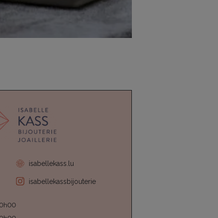
isabellekass.lu
isabellekassbijouterie
20h00