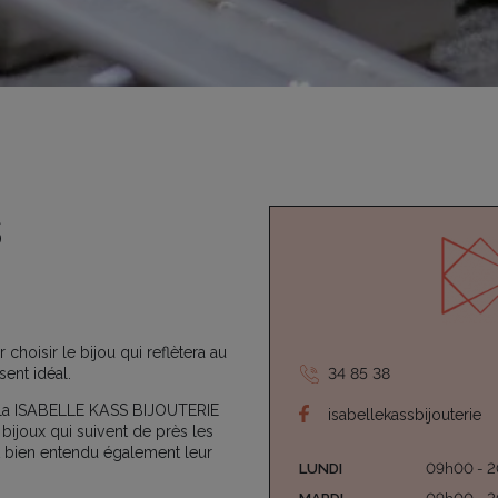
s
choisir le bijou qui reflètera au
34 85 38
ent idéal.
té, la ISABELLE KASS BIJOUTERIE
isabellekassbijouterie
joux qui suivent de près les
 bien entendu également leur
LUNDI
09h00 - 