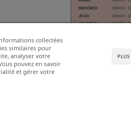
MARDI
09h00 - 
MERCREDI
09h00 - 
JEUDI
09h00 - 
VENDREDI
09h00 - 
SAMEDI
09h00 - 
informations collectées
DIMANCHE
ies similaires pour
ite, analyser votre
PLUS
. Vous pouvez en savoir
alité et gérer votre