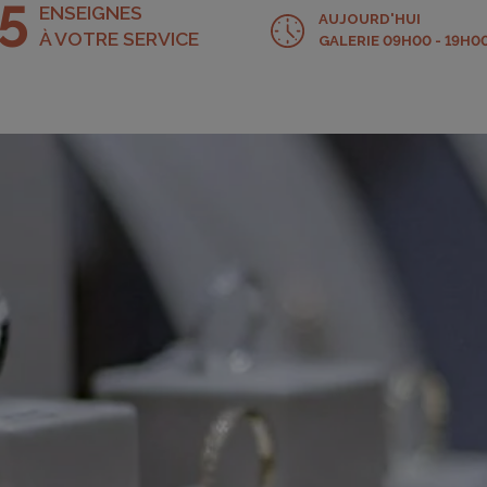
5
ENSEIGNES
AUJOURD'HUI
À VOTRE SERVICE
GALERIE 09H00 - 19H0