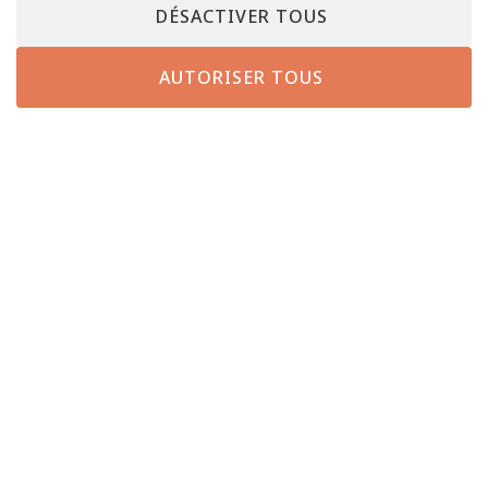
DÉSACTIVER TOUS
AUTORISER TOUS
AUTRES ENSEIGNES
ROUTE D’ARLON | L-8050 BERTRANGE
TÉL :
28 28 – 90 02
|
INFO@BELLE-ETOILE.LU