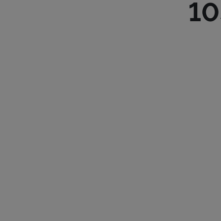
10
ROUTE D’
TÉL :
28 28
ETOILE.L