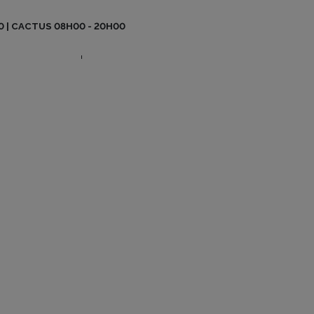
BO BE MAG
0 | CACTUS 08H00 - 20H00
CONTACT