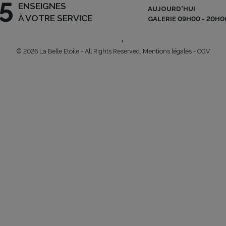
5
ENSEIGNES
AUJOURD'HUI
NEWSLETTER
A
ARLON | L-8050 BERTRANGE
À VOTRE SERVICE
GALERIE 09H00 - 20H0
 – 90 02
|
INFO@BELLE-
U
OFFRES D’EMPLOI
© 2026 La Belle Etoile - All Rights Reserved.
Mentions légales
-
CGV