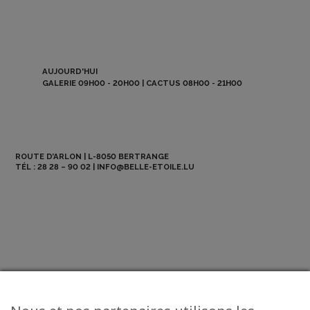
AUJOURD'HUI
GALERIE 09H00 - 20H00 | CACTUS 08H00 - 21H00
ROUTE D’ARLON | L-8050 BERTRANGE
TÉL :
28 28 – 90 02
|
INFO@BELLE-ETOILE.LU
NEWSLETTER
ABO BE MAG
OFFRES D’EMPLOI
CONTACT
© 2026 La Belle Etoile - All Rights Reserved.
Mentions légales
-
CGV