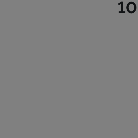
10
ROUTE D’
TÉL :
28 28
ETOILE.L