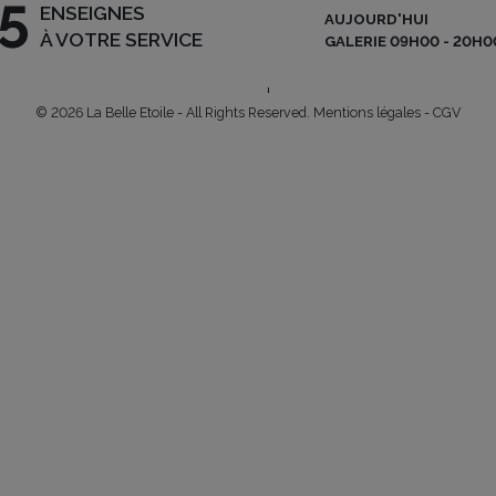
5
ENSEIGNES
AUJOURD'HUI
NEWSLETTER
A
ARLON | L-8050 BERTRANGE
À VOTRE SERVICE
GALERIE 09H00 - 20H0
 – 90 02
|
INFO@BELLE-
U
OFFRES D’EMPLOI
© 2026 La Belle Etoile - All Rights Reserved.
Mentions légales
-
CGV