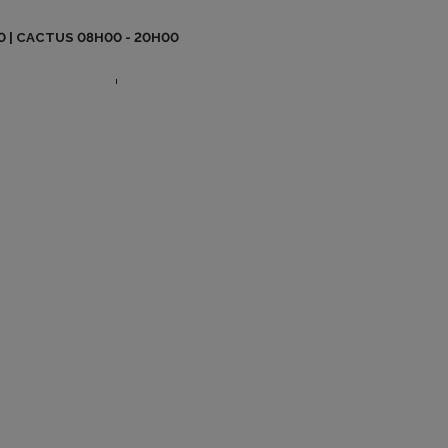
BO BE MAG
0 | CACTUS 08H00 - 20H00
CONTACT